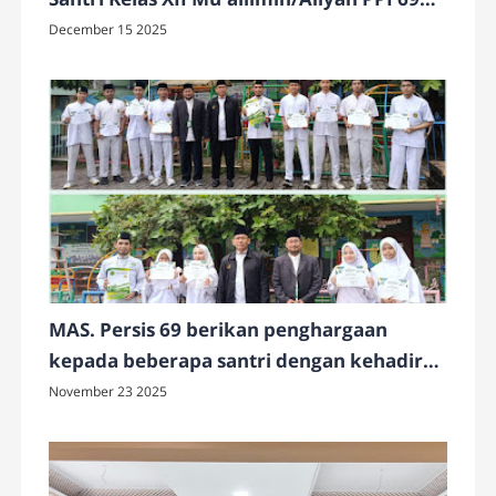
Matraman Tahun Pelajaran 2025/2026
December 15 2025
MAS. Persis 69 berikan penghargaan
kepada beberapa santri dengan kehadiran
100% selama satu semester ganjil tahun
November 23 2025
pelajaran 2025-2026.